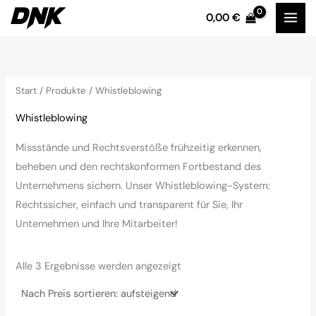
Nach
Zum
Preis
0,00
€
sortiert:
Inhalt
i
a
aufsteigend
springen
n
x
.
.
Start
/
Produkte
/ Whistleblowing
P
P
r
r
Whistleblowing
e
e
Missstände und Rechtsverstöße frühzeitig erkennen,
i
i
beheben und den rechtskonformen Fortbestand des
s
s
Unternehmens sichern. Unser Whistleblowing-System:
Rechtssicher, einfach und transparent für Sie, Ihr
Unternehmen und Ihre Mitarbeiter!
Alle 3 Ergebnisse werden angezeigt