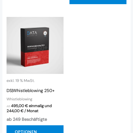
exkl. 19 % MwSt.
DS|Whistleblowing 250+
Whistleblowing
495,00
€
einmalig und
AB:
244,00
€
/ Monat
ab 249 Beschäftigte
OPTIONEN