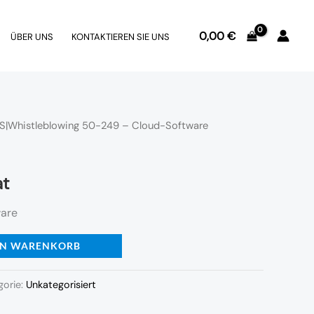
0,00
€
ÜBER UNS
KONTAKTIEREN SIE UNS
S|Whistleblowing 50-249 – Cloud-Software
at
ware
EN WARENKORB
gorie:
Unkategorisiert