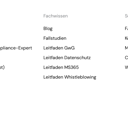
Fachwissen
S
Blog
F
Fallstudien
K
liance-Expert
Leitfaden GwG
M
Leitfaden Datenschutz
C
t)
Leitfaden MS365
W
Leitfaden Whistleblowing