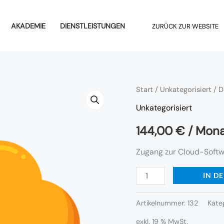
AKADEMIE
DIENSTLEISTUNGEN
ZURÜCK ZUR WEBSITE
DS|Whistleblowing
Start
/
Unkategorisiert
/ D
50-
Unkategorisiert
249
144,00
€
/ Mon
-
Cloud-
Zugang zur Cloud-Soft
Software
IN D
Menge
Artikelnummer:
132
Kate
exkl. 19 % MwSt.