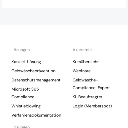
l
(
w
i
e
d
e
Lösungen
Akademie
r
h
Kanzlei-Lösung
Kursübersicht
o
Geldwäscheprävention
Webinare
l
Datenschutzmanagement
Geldwäsche-
e
Compliance-Expert
Microsoft 365
n
Compliance
KI-Beauftragter
)
Whistleblowing
Login (Memberspot)
*
Verfahrensdokumentation
Lösungen