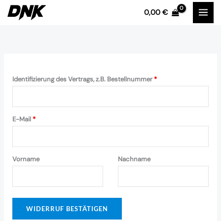
Zum
0,00
€
Inhalt
springen
Identifizierung des Vertrags, z.B. Bestellnummer
*
E-Mail
*
E
Vorname
Nachname
-
M
a
WIDERRUF BESTÄTIGEN
i