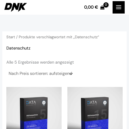
Nach
Zum
Preis
0,00
€
sortiert:
Inhalt
i
a
aufsteigend
springen
n
x
.
.
Start
/ Produkte verschlagwortet mit „Datenschutz“
P
P
r
r
Datenschutz
e
e
Alle 5 Ergebnisse werden angezeigt
i
i
s
s