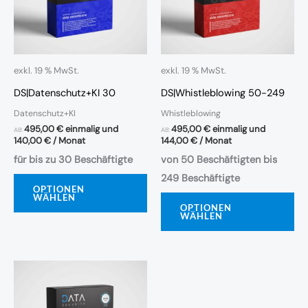
exkl. 19 % MwSt.
exkl. 19 % MwSt.
DS|Datenschutz+KI 30
DS|Whistleblowing 50-249
Datenschutz+KI
Whistleblowing
495,00
€
einmalig und
495,00
€
einmalig und
AB:
AB:
140,00
€
/ Monat
144,00
€
/ Monat
für bis zu 30 Beschäftigte
von 50 Beschäftigten bis
249 Beschäftigte
OPTIONEN
WÄHLEN
OPTIONEN
WÄHLEN