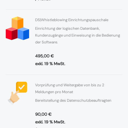
DS|Whistleblowing Einrichtungspauschale
Einrichtung der logischen Datenbank,
Kundenzugänge und Einweisung in die Bedienung
der Software.
495,00
€
exkl. 19 % MwSt.
Vorprüfung
Vorprüfung und Weitergabe von bis zu 2
und
Meldungen pro Monat
Weitergabe
Bereitstellung des Datenschutzbeauftragten
von
bis
90,00
€
zu
exkl. 19 % MwSt.
2