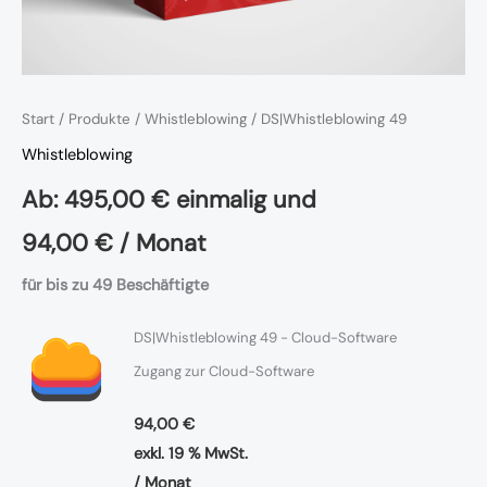
Start
/
Produkte
/
Whistleblowing
/ DS|Whistleblowing 49
Whistleblowing
Ab:
495,00
€
einmalig und
94,00
€
/ Monat
für bis zu 49 Beschäftigte
DS|Whistleblowing 49 - Cloud-Software
Zugang zur Cloud-Software
94,00
€
exkl. 19 % MwSt.
/ Monat